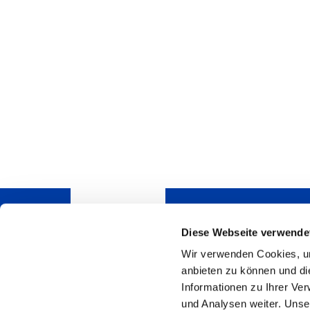
Diese Webseite verwende
Wir verwenden Cookies, um
Do you have questions
anbieten zu können und di
pleased to answer.
Informationen zu Ihrer Ve
HSB Automation GmbH
und Analysen weiter. Unse
In Laisen 74