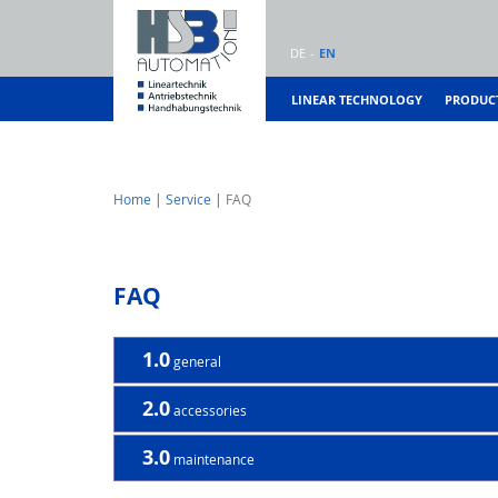
DE
EN
LINEAR TECHNOLOGY
PRODUC
Home
Service
FAQ
FAQ
1.0
general
2.0
accessories
3.0
maintenance