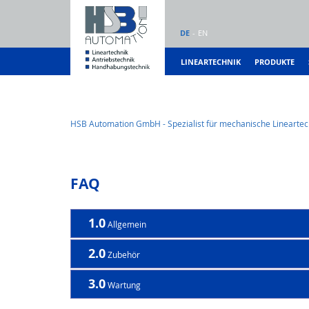
DE
EN
LINEARTECHNIK
PRODUKTE
HSB Automation GmbH - Spezialist für mechanische Lineartec
FAQ
1.0
Allgemein
2.0
Zubehör
3.0
Wartung