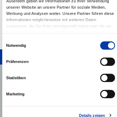
Außerdem geben wir Informationen zu Ihrer Verwendung
unserer Website an unsere Partner für soziale Medien,
Werbung und Analysen weiter. Unsere Partner führen diese
SHOW ALL DISTRIBUTION PARTNERS
Informationen möglicherweise mit weiteren Daten
zusammen, die Sie ihnen bereitgestellt haben oder die sie
im Rahmen Ihrer Nutzung der Dienste gesammelt haben.
Weitere Informationen erhalten Sie auf
Einwilligungsauswahl
unserer
DATENSCHUTZ
Seite, sowie in unserem
Notwendig
TO TOP
IMPRESSUM
.
WRITE US!
Präferenzen
Statistiken
Do you have questions? We will
be pleased to answer.
HSB Automation GmbH
Marketing
In Laisen 74
72766 Reutlingen
Tel.: +49 7121 14498-0
info[at]hsb-automation.de
Details zeigen