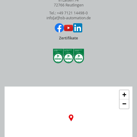
In Laisen 74
72766 Reutlingen
Tel.: +49 7121 14498-0
info[at]hsb-automation.de
Zertifikate
+
−