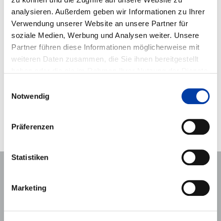
analysieren. Außerdem geben wir Informationen zu Ihrer
Verwendung unserer Website an unsere Partner für
soziale Medien, Werbung und Analysen weiter. Unsere
Partner führen diese Informationen möglicherweise mit
weiteren Daten zusammen, die Sie ihnen bereitgestellt
haben oder die sie im Rahmen Ihrer Nutzung der Dienste
Wir übernehmen Verantwortung – für unsere
Umwelt und die Zukunft.
gesammelt haben. Weitere Informationen erhalten Sie auf
Einwilligungsauswahl
unserer
DATENSCHUTZ
Seite, sowie in unserem
Notwendig
IMPRESSUM
.
Mit nachhaltigem Handeln und energieeffizienter Produktion
gestalten wir Fortschritt, der bleibt.
Präferenzen
mehr erfahren …
Statistiken
Unsere vielseitigen Produkte der
Marketing
Lineartechnik im Überblick: