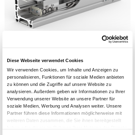
®
HSB-beta
80-ZSS
Diese Webseite verwendet Cookies
Mechanical linear unit size 80 with circulating toothed belt drive and linear
Wir verwenden Cookies, um Inhalte und Anzeigen zu
guide rail:
personalisieren, Funktionen für soziale Medien anbieten
max. speed:
v = 5 m/s
zu können und die Zugriffe auf unsere Website zu
max. acceleration:
a = 40 m/s²
max. guide load:
F
= 3000 N
analysieren. Außerdem geben wir Informationen zu Ihrer
Z
max. feed force:
F
= 1350 N
X
Verwendung unserer Website an unsere Partner für
soziale Medien, Werbung und Analysen weiter. Unsere
Aluminium profile 80 x 80 mm with screwed-on linear guide rail size
20 and 2 standard ball bearing guiding carriages
Partner führen diese Informationen möglicherweise mit
Toothed belt 32AT5-E, synchronous pulley with 44 teeth = 220
weiteren Daten zusammen, die Sie ihnen bereitgestellt
mm/revolution
available with or without cover band
haben oder die sie im Rahmen Ihrer Nutzung der Dienste
2 standard carriage lengths 210 mm or 270 mm, special lengths
gesammelt haben. Weitere Informationen erhalten Sie auf