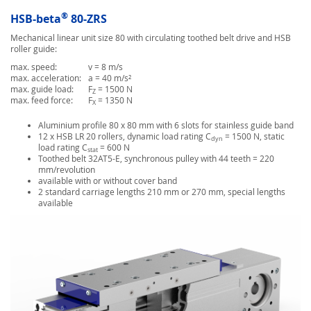
®
HSB-beta
80-ZRS
Mechanical linear unit size 80 with circulating toothed belt drive and HSB
roller guide:
max. speed:
v = 8 m/s
max. acceleration:
a = 40 m/s²
max. guide load:
F
= 1500 N
Z
max. feed force:
F
= 1350 N
X
Aluminium profile 80 x 80 mm with 6 slots for stainless guide band
12 x HSB LR 20 rollers, dynamic load rating C
= 1500 N, static
dyn
load rating C
= 600 N
stat
Toothed belt 32AT5-E, synchronous pulley with 44 teeth = 220
mm/revolution
available with or without cover band
2 standard carriage lengths 210 mm or 270 mm, special lengths
available