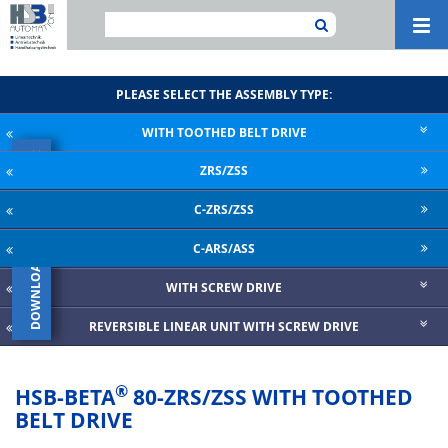
Navi
ein-
PLEASE SELECT THE ASSEMBLY TYPE:
WITH TOOTHED BELT DRIVE
×
ZRS/ZSS
DOWNLOAD CATALOGUE
C-ZRS/ZSS
C-ARS/ASS
WITH SCREW DRIVE
REVERSIBLE LINEAR UNIT WITH SCREW DRIVE
®
HSB-BETA
80-ZRS/ZSS WITH TOOTHED
BELT DRIVE