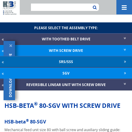
Navi
ein-
PLEASE SELECT THE ASSEMBLY TYPE:
WITH TOOTHED BELT DRIVE
×
WITH SCREW DRIVE
DOWNLOAD CATALOGUE
SRS/SSS
SGV
REVERSIBLE LINEAR UNIT WITH SCREW DRIVE
®
HSB-BETA
80-SGV WITH SCREW DRIVE
®
HSB-beta
80-SGV
Mechanical feed unit size 80 with ball screw and auxiliary sliding guide: