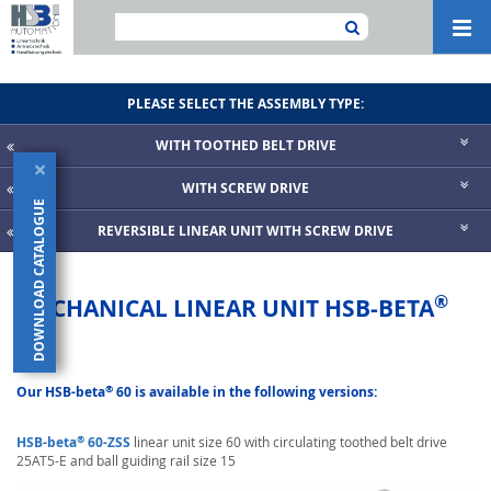
Navi
ein-
PLEASE SELECT THE ASSEMBLY TYPE:
WITH TOOTHED BELT DRIVE
×
WITH SCREW DRIVE
DOWNLOAD CATALOGUE
REVERSIBLE LINEAR UNIT WITH SCREW DRIVE
®
MECHANICAL LINEAR UNIT HSB-BETA
60
®
Our HSB-beta
60 is available in the following versions:
®
HSB-beta
60-ZSS
linear unit size 60 with circulating toothed belt drive
25AT5-E and ball guiding rail size 15