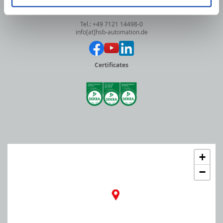
In Laisen 74
72766 Reutlingen
Tel.: +49 7121 14498-0
info[at]hsb-automation.de
Certificates
+
−