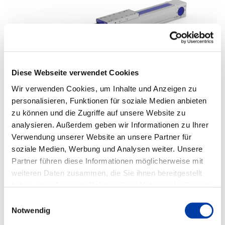
Diese Webseite verwendet Cookies
®
HSB-beta
60-SSS
linear unit size 60 with screw drive KGT size 20 and ball
guiding rail size 15
Wir verwenden Cookies, um Inhalte und Anzeigen zu
®
personalisieren, Funktionen für soziale Medien anbieten
HSB-beta
60-SGV
feed unit size 60 with screw drive KGT size 20 and
auxiliary sliding guide
zu können und die Zugriffe auf unsere Website zu
analysieren. Außerdem geben wir Informationen zu Ihrer
Verwendung unserer Website an unsere Partner für
soziale Medien, Werbung und Analysen weiter. Unsere
Partner führen diese Informationen möglicherweise mit
weiteren Daten zusammen, die Sie ihnen bereitgestellt
haben oder die sie im Rahmen Ihrer Nutzung der Dienste
gesammelt haben. Weitere Informationen erhalten Sie auf
Einwilligungsauswahl
®
HSB-beta
60-SSS-R/L
unit with counter-rotating screw size 60 with screw
unserer
DATENSCHUTZ
Seite, sowie in unserem
Notwendig
drive KGT size 20 and ball guiding rail size 15
IMPRESSUM
.
HSB-beta® 60-SGV-R/L
reversible feed unit size 60 with screw drive KGT