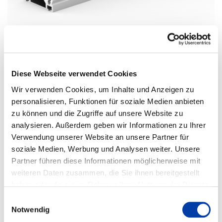
®
HSB-beta
80-SSS
Diese Webseite verwendet Cookies
Mechanical linear unit size 80 with ball screw and linear guide rail:
Wir verwenden Cookies, um Inhalte und Anzeigen zu
max. speed:
v = 2,5 m/s
max. acceleration:
a = 20 m/s²
personalisieren, Funktionen für soziale Medien anbieten
max. guide load:
F
= 3000 N
Z
zu können und die Zugriffe auf unsere Website zu
max. feed force:
F
= 4000 N
X
analysieren. Außerdem geben wir Informationen zu Ihrer
Aluminium profile 80 x 80 mm with screwed-on linear guide rail size
Verwendung unserer Website an unsere Partner für
20 and 2 standard ball bearing guiding carriages
Ball screw diameter 20 mm, available pitches 5, 10, 20 and 50 mm
soziale Medien, Werbung und Analysen weiter. Unsere
with cover band
Partner führen diese Informationen möglicherweise mit
2 standard carriage lengths 210 mm or 270 mm, special lengths
available
weiteren Daten zusammen, die Sie ihnen bereitgestellt
haben oder die sie im Rahmen Ihrer Nutzung der Dienste
gesammelt haben. Weitere Informationen erhalten Sie auf
Einwilligungsauswahl
unserer
DATENSCHUTZ
Seite, sowie in unserem
Notwendig
IMPRESSUM
.