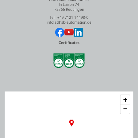
In Laisen 74
72766 Reutlingen
Tel.: +49 7121 14498-0
info[at]hsb-automation.de
Certificates
+
−