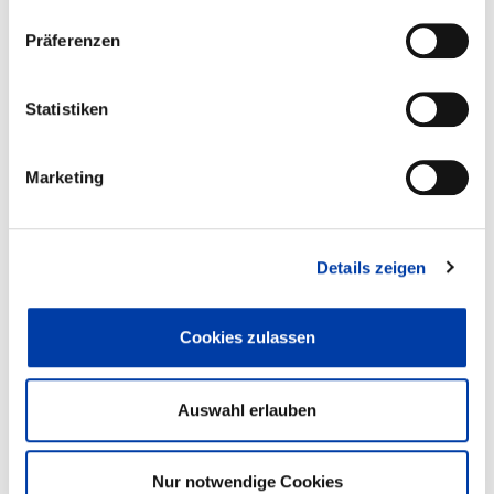
Präferenzen
Statistiken
Marketing
Details zeigen
®
Information material
HSB-beta
80-SRS/SSS
CATALOGUE SHEET 80-SRS/SSS
MAINTENANCE MANUAL
Cookies zulassen
Auswahl erlauben
DOWNLOAD
DOWNLOAD
Nur notwendige Cookies
LUBRICATION POINTS
CONFIGURE NOW!