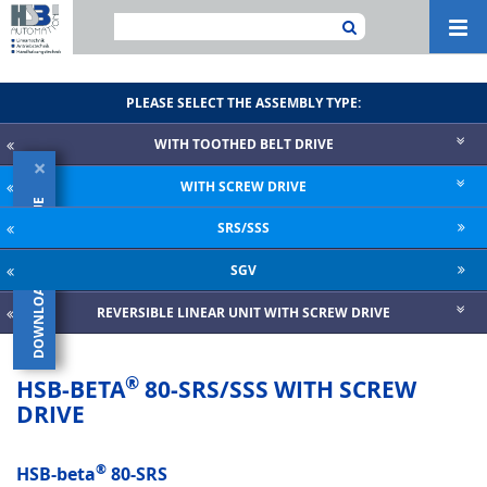
Navi
ein-
PLEASE SELECT THE ASSEMBLY TYPE:
WITH TOOTHED BELT DRIVE
×
WITH SCREW DRIVE
DOWNLOAD CATALOGUE
SRS/SSS
SGV
REVERSIBLE LINEAR UNIT WITH SCREW DRIVE
®
HSB-BETA
80-SRS/SSS WITH SCREW
DRIVE
®
HSB-beta
80-SRS