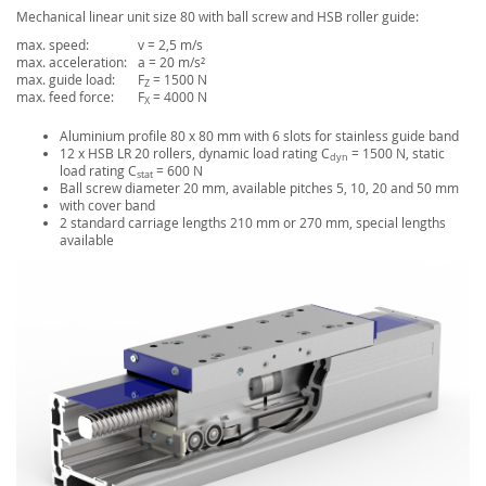
Mechanical linear unit size 80 with ball screw and HSB roller guide:
max. speed:
v = 2,5 m/s
max. acceleration:
a = 20 m/s²
max. guide load:
F
= 1500 N
Z
max. feed force:
F
= 4000 N
X
Aluminium profile 80 x 80 mm with 6 slots for stainless guide band
12 x HSB LR 20 rollers, dynamic load rating C
= 1500 N, static
dyn
load rating C
= 600 N
stat
Ball screw diameter 20 mm, available pitches 5, 10, 20 and 50 mm
with cover band
2 standard carriage lengths 210 mm or 270 mm, special lengths
available