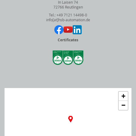
In Laisen 74
72766 Reutlingen
Tel.: +49 7121 14498-0
info[at]hsb-automation.de
Certificates
+
−