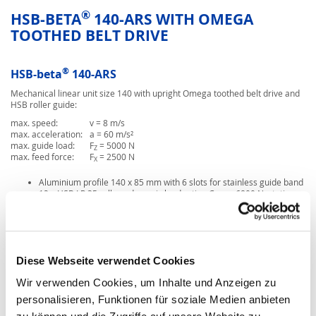
®
HSB-BETA
140-ARS WITH OMEGA
TOOTHED BELT DRIVE
®
HSB-beta
140-ARS
Mechanical linear unit size 140 with upright Omega toothed belt drive and
HSB roller guide:
max. speed:
v = 8 m/s
max. acceleration:
a = 60 m/s²
max. guide load:
F
= 5000 N
Z
max. feed force:
F
= 2500 N
X
Aluminium profile 140 x 85 mm with 6 slots for stainless guide band
12 x HSB LR 35 rollers, dynamic load rating C
= 6800 N, static
dyn
load rating C
= 3000 N
stat
Toothed belt 50AT10-E, synchronous pulley with 24 teeth = 240
mm/revolution
2 standard carriage lengths 300 mm or 380 mm
Diese Webseite verwendet Cookies
Wir verwenden Cookies, um Inhalte und Anzeigen zu
personalisieren, Funktionen für soziale Medien anbieten