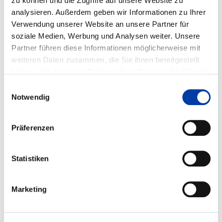
zu können und die Zugriffe auf unsere Website zu
analysieren. Außerdem geben wir Informationen zu Ihrer
Verwendung unserer Website an unsere Partner für
soziale Medien, Werbung und Analysen weiter. Unsere
Partner führen diese Informationen möglicherweise mit
weiteren Daten zusammen, die Sie ihnen bereitgestellt
haben oder die sie im Rahmen Ihrer Nutzung der Dienste
gesammelt haben. Weitere Informationen erhalten Sie auf
Einwilligungsauswahl
unserer
DATENSCHUTZ
Seite, sowie in unserem
Notwendig
IMPRESSUM
.
®
Information material
HSB-beta
140-ARS/ASS
Präferenzen
CATALOGUE SHEET 140-ARS
MAINTENANCE MANUAL
Statistiken
Marketing
DOWNLOAD
DOWNLOAD
LUBRICATION POINTS
CONFIGURE NOW!