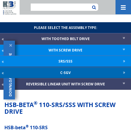
Navi
ein-
PLEASE SELECT THE ASSEMBLY TYPE:
WITH TOOTHED BELT DRIVE
×
WITH SCREW DRIVE
DOWNLOAD CATALOGUE
SRS/SSS
C-SGV
REVERSIBLE LINEAR UNIT WITH SCREW DRIVE
®
HSB-BETA
110-SRS/SSS WITH SCREW
DRIVE
®
HSB-beta
110-SRS