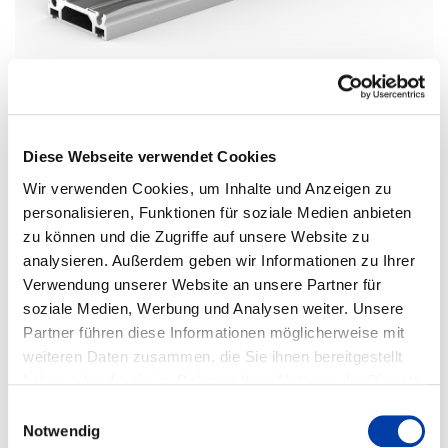
®
HSB-beta
110-SSS
Diese Webseite verwendet Cookies
Mechanical linear unit size 110 with ball screw and linear guide rail:
Wir verwenden Cookies, um Inhalte und Anzeigen zu
max. speed:
v = 2,5 m/s
personalisieren, Funktionen für soziale Medien anbieten
max. acceleration:
a = 20 m/s²
max. guide load:
F
= 8000 N
Z
zu können und die Zugriffe auf unsere Website zu
max. feed force:
F
= 6000 N
X
analysieren. Außerdem geben wir Informationen zu Ihrer
Aluminium profile 110 x 110 mm with screwed-on linear guide rail
Verwendung unserer Website an unsere Partner für
size 25 and 2 standard ball bearing guiding carriages
soziale Medien, Werbung und Analysen weiter. Unsere
Ball screw diameter 25 mm, available pitches 5, 10, 25 and 50 mm
with cover band
Partner führen diese Informationen möglicherweise mit
2 standard carriage lengths 320 mm or 500 mm, special lengths
weiteren Daten zusammen, die Sie ihnen bereitgestellt
available
haben oder die sie im Rahmen Ihrer Nutzung der Dienste
gesammelt haben. Weitere Informationen erhalten Sie auf
Einwilligungsauswahl
unserer
DATENSCHUTZ
Seite, sowie in unserem
Notwendig