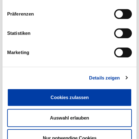
IMPRESSUM
.
Präferenzen
Statistiken
Marketing
Details zeigen
®
Information material
HSB-beta
110-SRS/SSS
Cookies zulassen
CATALOGUE SHEET 110-SRS/SSS
MAINTENANCE MANUAL
Auswahl erlauben
DOWNLOAD
DOWNLOAD
Nur notwendige Cookies