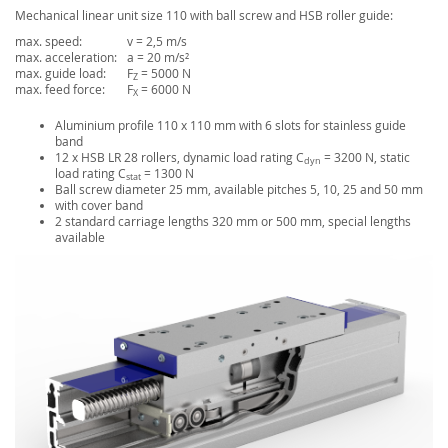
Mechanical linear unit size 110 with ball screw and HSB roller guide:
max. speed:
v = 2,5 m/s
max. acceleration:
a = 20 m/s²
max. guide load:
F
= 5000 N
Z
max. feed force:
F
= 6000 N
X
Aluminium profile 110 x 110 mm with 6 slots for stainless guide
band
12 x HSB LR 28 rollers, dynamic load rating C
= 3200 N, static
dyn
load rating C
= 1300 N
stat
Ball screw diameter 25 mm, available pitches 5, 10, 25 and 50 mm
with cover band
2 standard carriage lengths 320 mm or 500 mm, special lengths
available