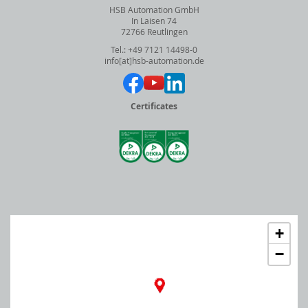
HSB Automation GmbH
In Laisen 74
72766 Reutlingen
Tel.: +49 7121 14498-0
info[at]hsb-automation.de
Certificates
+
−