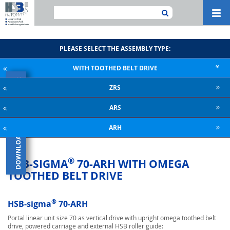
Navi
ein-
PLEASE SELECT THE ASSEMBLY TYPE:
WITH TOOTHED BELT DRIVE
×
ZRS
DOWNLOAD CATALOGUE
ARS
ARH
®
HSB-SIGMA
70-ARH WITH OMEGA
TOOTHED BELT DRIVE
®
HSB-sigma
70-ARH
Portal linear unit size 70 as vertical drive with upright omega toothed belt
drive, powered carriage and external HSB roller guide: