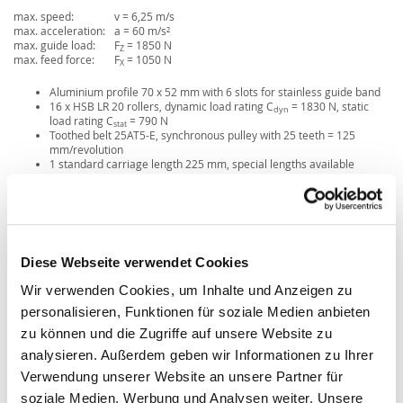
max. speed:
v = 6,25 m/s
max. acceleration:
a = 60 m/s²
max. guide load:
F
= 1850 N
Z
max. feed force:
F
= 1050 N
X
Aluminium profile 70 x 52 mm with 6 slots for stainless guide band
16 x HSB LR 20 rollers, dynamic load rating C
= 1830 N, static
dyn
load rating C
= 790 N
stat
Toothed belt 25AT5-E, synchronous pulley with 25 teeth = 125
mm/revolution
1 standard carriage length 225 mm, special lengths available
Diese Webseite verwendet Cookies
Wir verwenden Cookies, um Inhalte und Anzeigen zu
personalisieren, Funktionen für soziale Medien anbieten
zu können und die Zugriffe auf unsere Website zu
analysieren. Außerdem geben wir Informationen zu Ihrer
Verwendung unserer Website an unsere Partner für
soziale Medien, Werbung und Analysen weiter. Unsere