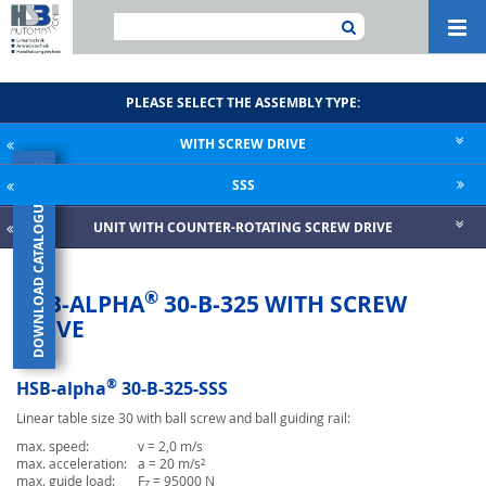
Navi
ein-
PLEASE SELECT THE ASSEMBLY TYPE:
WITH SCREW DRIVE
×
SSS
DOWNLOAD CATALOGUE
UNIT WITH COUNTER-ROTATING SCREW DRIVE
®
HSB-ALPHA
30-B-325 WITH SCREW
DRIVE
®
HSB-alpha
30-B-325-SSS
Linear table size 30 with ball screw and ball guiding rail:
max. speed:
v = 2,0 m/s
max. acceleration:
a = 20 m/s²
max. guide load:
F
= 95000 N
Z