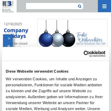
Navi
ein-
12/18/2025
Company
Holidays
×
We will be closed
DOWNLOAD CATALOGUE
for the holidays
from
December 22,
2025
, through
January 6, 2026
.
Starting
January 7,
2026
, we’ll be back
Diese Webseite verwendet Cookies
as usual — refreshed, motivated, and happy to support you again.
Until then, we wish you happy holidays, a great start to the new year, and
Wir verwenden Cookies, um Inhalte und Anzeigen zu
plenty of health and happiness.
personalisieren, Funktionen für soziale Medien anbieten
« Back
zu können und die Zugriffe auf unsere Website zu
analysieren. Außerdem geben wir Informationen zu Ihrer
Verwendung unserer Website an unsere Partner für
soziale Medien, Werbung und Analysen weiter. Unsere