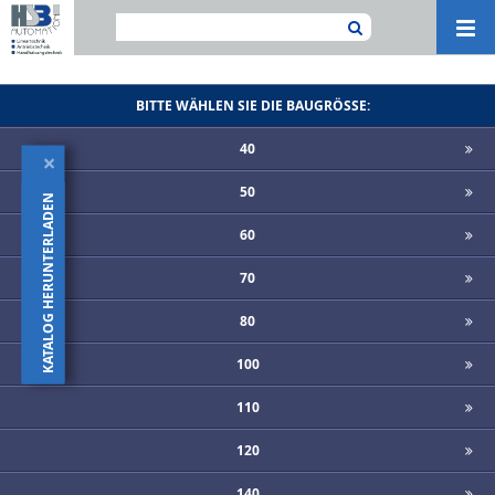
Navi
ein-
BITTE WÄHLEN SIE DIE BAUGRÖSSE:
40
×
50
KATALOG HERUNTERLADEN
60
70
80
100
110
120
140