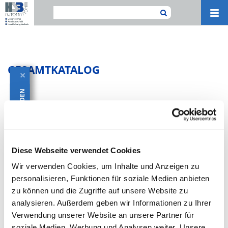
Navi
ein-
GESAMTKATALOG
×
KATALOG HERUNTERLADEN
Kataloge
Diese Webseite verwendet Cookies
HSB-KATALOG
HSB-KATALOG (ENGLISCH)
Wir verwenden Cookies, um Inhalte und Anzeigen zu
personalisieren, Funktionen für soziale Medien anbieten
zu können und die Zugriffe auf unsere Website zu
analysieren. Außerdem geben wir Informationen zu Ihrer
DOWNLOAD
DOWNLOAD
Verwendung unserer Website an unsere Partner für
soziale Medien, Werbung und Analysen weiter. Unsere