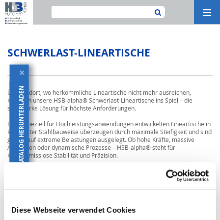
Navi
ein-
SCHWERLAST-LINEARTISCHE
×
KATALOG HERUNTERLADEN
Überall dort, wo herkömmliche Lineartische nicht mehr ausreichen,
kommen unsere HSB-alpha® Schwerlast-Lineartische ins Spiel – die
stahlstarke Lösung für höchste Anforderungen.
Diese speziell für Hochleistungsanwendungen entwickelten Lineartische in
kompletter Stahlbauweise überzeugen durch maximale Steifigkeit und sind
gezielt auf extreme Belastungen ausgelegt. Ob hohe Kräfte, massive
Aufbauten oder dynamische Prozesse – HSB-alpha® steht für
kompromisslose Stabilität und Präzision.
Je nach Anforderung stehen als Antrieb leistungsstarke
Kugelgewindetriebe oder Planetengewindetriebe zur Verfügung. Für die
Führung kommen je nach Einsatzzweck Kugelumlauf- oder
Rollenumlaufführungen zum Einsatz – robust und zuverlässig.
Diese Webseite verwendet Cookies
Sie planen eine Lösung für extreme Kräfte, hohe Lasten oder
maximale Steifigkeit? Wir entwickeln den passenden Lineartisch für