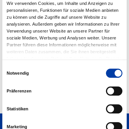
Wir verwenden Cookies, um Inhalte und Anzeigen zu
Ihre Herausforderung – sprechen Sie uns an!
personalisieren, Funktionen für soziale Medien anbieten
zu können und die Zugriffe auf unsere Website zu
Schreiben Sie uns!
analysieren. Außerdem geben wir Informationen zu Ihrer
Verwendung unserer Website an unsere Partner für
soziale Medien, Werbung und Analysen weiter. Unsere
Partner führen diese Informationen möglicherweise mit
weiteren Daten zusammen, die Sie ihnen bereitgestellt
haben oder die sie im Rahmen Ihrer Nutzung der Dienste
gesammelt haben. Weitere Informationen erhalten Sie auf
Einwilligungsauswahl
unserer
DATENSCHUTZ
Seite, sowie in unserem
Notwendig
IMPRESSUM
.
Präferenzen
Statistiken
NACH OBEN
SCHREIBEN SIE UNS!
Marketing