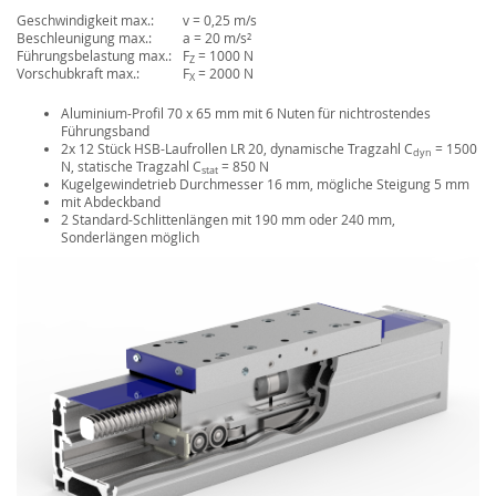
Geschwindigkeit max.:
v = 0,25 m/s
Beschleunigung max.:
a = 20 m/s²
Führungsbelastung max.:
F
= 1000 N
Z
Vorschubkraft max.:
F
= 2000 N
X
Aluminium-Profil 70 x 65 mm mit 6 Nuten für nichtrostendes
Führungsband
2x 12 Stück HSB-Laufrollen LR 20, dynamische Tragzahl C
= 1500
dyn
N, statische Tragzahl C
= 850 N
stat
Kugelgewindetrieb Durchmesser 16 mm, mögliche Steigung 5 mm
mit Abdeckband
2 Standard-Schlittenlängen mit 190 mm oder 240 mm,
Sonderlängen möglich