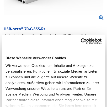
®
HSB-beta
70-C-SSS-R/L
Mechanische Rechts-Links-Einheit der Baugröße 70 in verstärkter
Ausführung mit 2 Schlitten, Kugelgewindetrieb und Kugelschienenführung:
Geschwindigkeit max.:
v = 0,25 m/s
Beschleunigung max.:
a = 20 m/s²
Führungsbelastung max.:
F
= 1800 N
Z
Vorschubkraft max.:
F
= 2000 N
Diese Webseite verwendet Cookies
X
Wir verwenden Cookies, um Inhalte und Anzeigen zu
Aluminium-Profil 70 x 65 mm mit mit angeschraubter
Kugelschienenführung Größe 15 und 2 Kugelführungswagen
personalisieren, Funktionen für soziale Medien anbieten
Standard je Schlitten
zu können und die Zugriffe auf unsere Website zu
Rechts-Links-Kugelgewindetrieb Durchmesser 16 mm, mögliche
Steigung 5 mm
analysieren. Außerdem geben wir Informationen zu Ihrer
mit Abdeckband
Verwendung unserer Website an unsere Partner für
2 Standard-Schlittenlängen mit 190 mm oder 240 mm,
Sonderlängen möglich
soziale Medien, Werbung und Analysen weiter. Unsere
Partner führen diese Informationen möglicherweise mit
weiteren Daten zusammen, die Sie ihnen bereitgestellt