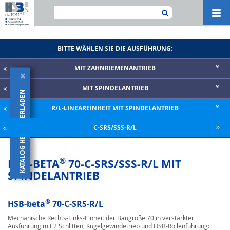
Navi
ein-
BITTE WÄHLEN SIE DIE AUSFÜHRUNG:
MIT ZAHNRIE­MENANTRIEB
×
MIT SPINDELANTRIEB
KATALOG HERUNTERLADEN
R/L-LINEAREINHEIT MIT SPINDELANTRIEB
C-SRS/SSS-R/L
®
HSB-BETA
70-C-SRS/SSS-R/L MIT
SPINDELANTRIEB
®
HSB-beta
70-C-SRS-R/L
Mechanische Rechts-Links-Einheit der Baugröße 70 in verstärkter
Ausführung mit 2 Schlitten, Kugelgewindetrieb und HSB-Rollenführung: