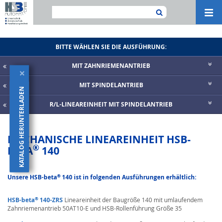
Navi
ein-
BITTE WÄHLEN SIE DIE AUSFÜHRUNG:
MIT ZAHNRIE­MENANTRIEB
×
MIT SPINDELANTRIEB
KATALOG HERUNTERLADEN
R/L-LINEAREINHEIT MIT SPINDELANTRIEB
MECHANISCHE LINEAREINHEIT HSB-
®
BETA
140
®
Unsere HSB-beta
140 ist in folgenden Ausführungen erhältlich:
®
HSB-beta
140-ZRS
Lineareinheit der Baugröße 140 mit umlaufendem
Zahnriemenantrieb 50AT10-E und HSB-Rollenführung Größe 35