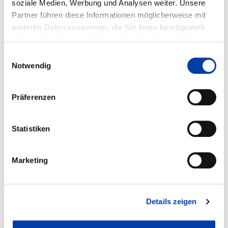
soziale Medien, Werbung und Analysen weiter. Unsere
Partner führen diese Informationen möglicherweise mit
weiteren Daten zusammen, die Sie ihnen bereitgestellt
®
haben oder die sie im Rahmen Ihrer Nutzung der Dienste
HSB-beta
140-C-SSS
Lineareinheit der Baugröße 140 in verstärkter
Ausführung mit Spindelantrieb KGT Größe 25 und Doppelschienenführung
gesammelt haben. Weitere Informationen erhalten Sie auf
Einwilligungsauswahl
Größe 20
unserer
DATENSCHUTZ
Seite, sowie in unserem
Notwendig
IMPRESSUM
.
Präferenzen
Statistiken
®
HSB-beta
140-C-SSS-R/L
Rechts-Links-Lineareinheit der Baugröße 140 in
verstärkter Ausführung mit Spindelantrieb KGT Größe 25 und
Marketing
Doppelschienenführung Größe 20
Details zeigen