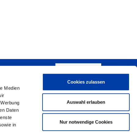
SCHREIBEN SIE UNS!
Cookies zulassen
+
le Medien
ir
−
Auswahl erlauben
, Werbung
ren Daten
ienste
Nur notwendige Cookies
sowie in