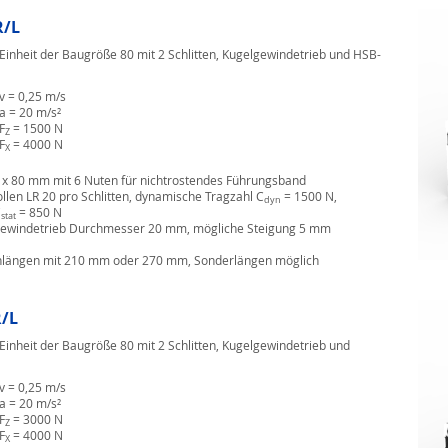
R/L
inheit der Baugröße 80 mit 2 Schlitten, Kugelgewindetrieb und HSB-
v = 0,25 m/s
a = 20 m/s²
F
= 1500 N
Z
F
= 4000 N
X
0 x 80 mm mit 6 Nuten für nichtrostendes Führungsband
llen LR 20 pro Schlitten, dynamische Tragzahl C
= 1500 N,
dyn
C
= 850 N
stat
gewindetrieb Durchmesser 20 mm, mögliche Steigung 5 mm
enlängen mit 210 mm oder 270 mm, Sonderlängen möglich
R/L
inheit der Baugröße 80 mit 2 Schlitten, Kugelgewindetrieb und
v = 0,25 m/s
a = 20 m/s²
F
= 3000 N
Z
F
= 4000 N
X