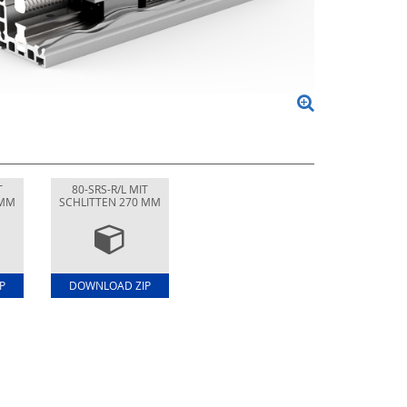
T
80-SRS-R/L MIT
 MM
SCHLITTEN 270 MM
P
DOWNLOAD ZIP