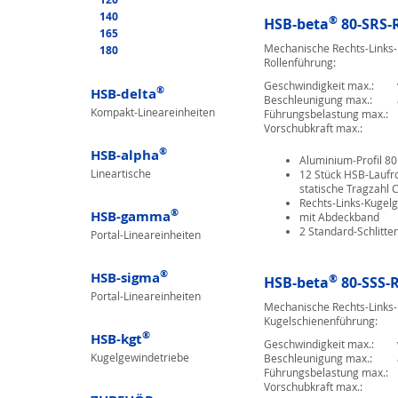
140
®
HSB-beta
80-SRS-
165
Mechanische Rechts-Links-E
180
Rollenführung:
Geschwindigkeit max.:
®
HSB-delta
Beschleunigung max.:
Kompakt-Lineareinheiten
Führungsbelastung max.:
Vorschubkraft max.:
®
HSB-alpha
Aluminium-Profil 8
Lineartische
12 Stück HSB-Laufro
statische Tragzahl 
Rechts-Links-Kugel
®
HSB-gamma
mit Abdeckband
2 Standard-Schlitt
Portal-Lineareinheiten
®
HSB-sigma
®
HSB-beta
80-SSS-
Portal-Lineareinheiten
Mechanische Rechts-Links-E
Kugelschienenführung:
®
HSB-kgt
Geschwindigkeit max.:
Kugelgewindetriebe
Beschleunigung max.:
Führungsbelastung max.:
Vorschubkraft max.: