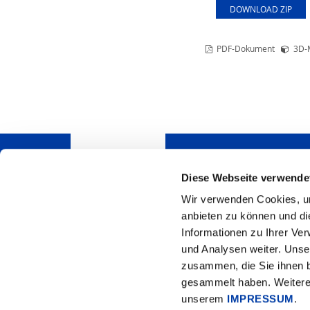
DOWNLOAD ZIP
PDF-Dokument
3D-
Diese Webseite verwende
Wir verwenden Cookies, um
Haben Sie Fragen? Wi
anbieten zu können und di
sie gerne.
Informationen zu Ihrer Ve
HSB Automation GmbH
und Analysen weiter. Unse
In Laisen 74
72766 Reutlingen
zusammen, die Sie ihnen b
Tel.: +49 7121 14498-0
gesammelt haben. Weitere 
info[at]hsb-automation.
unserem
IMPRESSUM
.