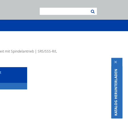
eit mit Spindelantrieb
SRS/SSS-R/L
×
KATALOG HERUNTERLADEN
t