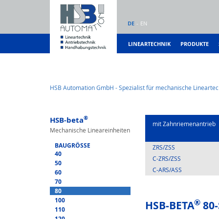
DE
EN
LINEARTECHNIK
PRODUKTE
HSB Automation GmbH - Spezialist für mechanische Lineartec
®
HSB-beta
mit Zahnrie­menantrieb
Mechanische Lineareinheiten
BAUGRÖSSE
ZRS/ZSS
40
C-ZRS/ZSS
50
C-ARS/ASS
60
70
80
100
®
HSB-BETA
80-
110
120