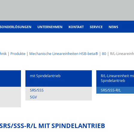
SONDERLÖSUNGEN
UNTERNEHMEN
KONTAKT
SERVICE
NEWS
hnik
Produkte
Mechanische Lineareinheiten HSB-beta®
80
R/L-Lineareinh
mit Spindelantrieb
R/L-Lineareinheit mi
Spindelantrieb
SRS/SSS
SRS/SSS-R/L
SGV
SRS/SSS-R/L MIT SPINDELANTRIEB