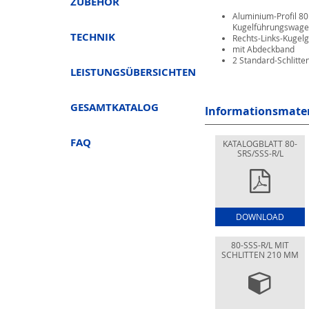
ZUBEHÖR
Aluminium-Profil 8
Kugelführungswagen
TECHNIK
Rechts-Links-Kugel
mit Abdeckband
2 Standard-Schlitt
LEISTUNGSÜBERSICHTEN
GESAMTKATALOG
Informationsmate
FAQ
KATALOGBLATT 80-
SRS/SSS-R/L
DOWNLOAD
80-SSS-R/L MIT
SCHLITTEN 210 MM