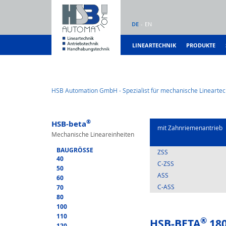
DE
EN
LINEARTECHNIK
PRODUKTE
HSB Automation GmbH - Spezialist für mechanische Lineartec
®
HSB-beta
mit Zahnrie­menantrieb
Mechanische Lineareinheiten
BAUGRÖSSE
ZSS
40
C-ZSS
50
ASS
60
C-ASS
70
80
100
110
®
HSB-BETA
180
120