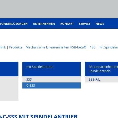
SONDERLÖSUNGEN
UNTERNEHMEN
KONTAKT
SERVICE
NEWS
hnik
Produkte
Mechanische Lineareinheiten HSB-beta®
180
mit Spindela
mit Spindelantrieb
R/L-Lineareinheit mi
Spindelantrieb
SSS
SSS-R/L
C-SSS
-C-SSS MIT SPINDELANTRIEB