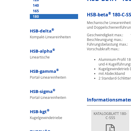
140
165
®
HSB-beta
180-C-S
180
Mechanische Lineareinheit
und Doppelschienenführun
®
HSB-delta
Geschwindigkeit max.:
Kompakt-Lineareinheiten
Beschleunigung max.:
Führungsbelastung max.:
Vorschubkraft max.:
®
HSB-alpha
Lineartische
Aluminium-Profil 1
und 4 Kugelführun
Kugelgewindetrieb 
®
HSB-gamma
mit Abdeckband
Portal-Lineareinheiten
2 Standard-Schlitt
®
HSB-sigma
Portal-Lineareinheiten
Informationsmate
®
HSB-kgt
KATALOGBLATT 180-
Kugelgewindetriebe
C-SSS