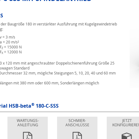
SS
 der Baugröße 180 in verstärkter Ausführung mit Kugelgewindetrieb
g:
v = 3 m/s
a = 20 m/s²
F
= 15000 N
Z
F
= 12000 N
X
80 x 120 mm mit angeschraubter Doppelschienenführung Größe 25
gswagen Standard
Durchmesser 32 mm, mögliche Steigungen 5, 10, 20, 40 und 60 mm
enlängen mit 380 mm oder 600 mm, Sonderlängen möglich
®
rial
HSB-beta
180-C-SSS
WARTUNGS-
SCHMIER-
JETZT
ANLEITUNG
ANSCHLÜSSE
KONFIGURIERE