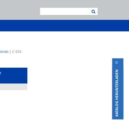
ntrieb
C-SSS
×
KATALOG HERUNTERLADEN
t