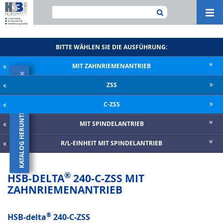
Navi
ein-
BITTE WÄHLEN SIE DIE AUSFÜHRUNG:
MIT ZAHNRIE­MENANTRIEB
×
ZSS
KATALOG HERUNTERLADEN
C-ZSS
MIT SPINDELANTRIEB
R/L-EINHEIT MIT SPINDELANTRIEB
®
HSB-DELTA
240-C-ZSS MIT
ZAHNRIEMENANTRIEB
®
HSB-delta
240-C-ZSS