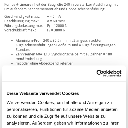
Kompakt-Lineareinheit der Baugröße 240 in verstärkter Ausführung mit
umlaufendem Zahnriemenantrieb und Doppelschienenführung:
Geschwindigkeit max.:
v = 5 m/s
Beschleunigung max.:
a = 60 m/s²
Führungsbelastung max.:
F
= 12000 N
Z
Vorschubkraft max.:
F
= 3800 N
X
Aluminium-Profil 240 x 85,5 mm mit 2 angeschraubten
Kugelschienenführungen Größe 25 und 4 Kugelführungswagen
Standard
Zahnriemen 60ATL10, Synchronscheibe mit 18 Zähnen = 180
mm/Umdrehung
mit oder ohne Abdeckband lieferbar
2 Standard-Schlittenlängen mit 280 mm oder 400 mm,
Sonderlängen möglich
Diese Webseite verwendet Cookies
Wir verwenden Cookies, um Inhalte und Anzeigen zu
personalisieren, Funktionen für soziale Medien anbieten
zu können und die Zugriffe auf unsere Website zu
analysieren. Außerdem geben wir Informationen zu Ihrer