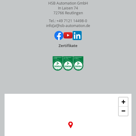
HSB Automation GmbH
In Laisen 74
72766 Reutlingen
Tel.: +49 7121 14498-0
info[at]hsb-automation.de
Zertifikate
+
−