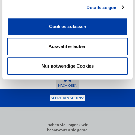
HSB-delta
240-C-SSS
-R/L
Kompakt-Lineareinheit der Baugröße 240 in
verstärkter Ausführung mit 2 Schlitten, Spindelantrieb KGT Größe 32 und
Details zeigen
Doppelschienenführung Größe 25
Cookies zulassen
Auswahl erlauben
Nur notwendige Cookies
NACH OBEN
SCHREIBEN SIE UNS!
Haben Sie Fragen? Wir
beantworten sie gerne.