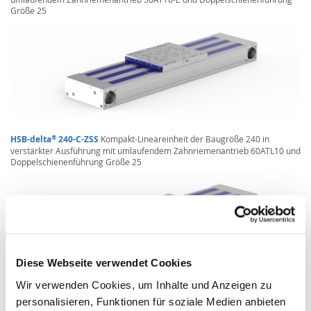
Größe 25
®
HSB-delta
240-C-ZSS
Kompakt-Lineareinheit der Baugröße 240 in
verstärkter Ausführung mit umlaufendem Zahnriemenantrieb 60ATL10 und
Doppelschienenführung Größe 25
Diese Webseite verwendet Cookies
Wir verwenden Cookies, um Inhalte und Anzeigen zu
®
HSB-delta
240-SSS
Kompakt-Lineareinheit der Baugröße 240 mit
personalisieren, Funktionen für soziale Medien anbieten
Spindelantrieb KGT Größe 32 und Doppelschienenführung Größe 25