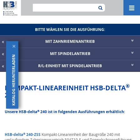
Navi
ein-
BITTE WÄHLEN SIE DIE AUSFÜHRUNG:
MIT ZAHNRIE­MENANTRIEB
×
MIT SPINDELANTRIEB
KATALOG HERUNTERLADEN
R/L-EINHEIT MIT SPINDELANTRIEB
®
KOMPAKT-LINEAREINHEIT HSB-DELTA
240
®
Unsere HSB-delta
240 ist in folgenden Ausführungen erhältlich:
®
HSB-delta
240-ZSS
Kompakt-Lineareinheit der Baugröße 240 mit
umlaufendem Zahnriemenantrieb 50AT10-E und Doppelschienenführung