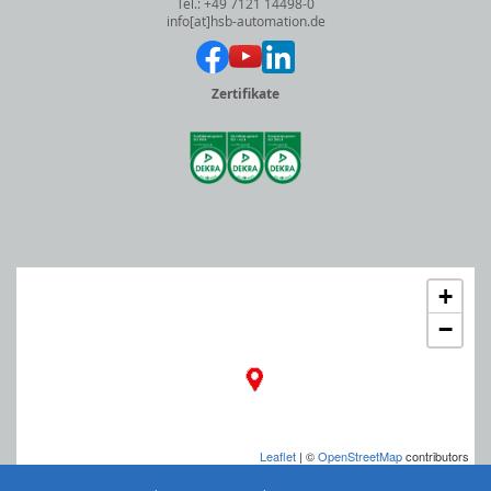
Tel.: +49 7121 14498-0
info[at]hsb-automation.de
Zertifikate
+
−
Leaflet
| ©
OpenStreetMap
contributors