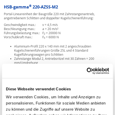
®
HSB-gamma
220-AZSS-M2
Portal-Lineareinheit der Baugröße 220 mit Zahnstangenantrieb,
angetriebenem Schlitten und doppelter Kugelschienenführung:
Geschwindigkeit max.:
v = 4,5 m/s
Beschleunigung max.:
a = 20 m/s²
Führungsbelastung max.:
F
= 20000 N
Z
Vorschubkraft max.:
F
= 6000 N
X
Aluminium-Profil 220 x 140 mm mit 2 angeschraubten
Kugelschienenführungen Größe 25L und 4 Standard
Kugelführungswagen pro Schlitten
Zahnstange Modul 2, Antriebsritzel mit 30 Zähnen = 200
mm/Umdrehung
Servo-Kegelradgetriebe D90 oder D115, mögliche Übersetzungen
5:1, 10:1 und 15:1
1 Standard-Schlittenlänge mit 550 mm, Sonderlängen möglich
Diese Webseite verwendet Cookies
Wir verwenden Cookies, um Inhalte und Anzeigen zu
personalisieren, Funktionen für soziale Medien anbieten
zu können und die Zugriffe auf unsere Website zu