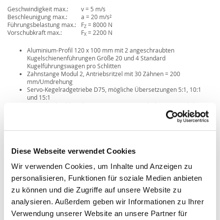
Geschwindigkeit max.:
v = 5 m/s
Beschleunigung max.:
a = 20 m/s²
Führungsbelastung max.:
F
= 8000 N
Z
Vorschubkraft max.:
F
= 2200 N
X
Aluminium-Profil 120 x 100 mm mit 2 angeschraubten
Kugelschienenführungen Größe 20 und 4 Standard
Kugelführungswagen pro Schlitten
Zahnstange Modul 2, Antriebsritzel mit 30 Zähnen = 200
mm/Umdrehung
Servo-Kegelradgetriebe D75, mögliche Übersetzungen 5:1, 10:1
und 15:1
1 Standard-Schlittenlänge mit 400 mm, Sonderlängen möglich
Diese Webseite verwendet Cookies
Wir verwenden Cookies, um Inhalte und Anzeigen zu
personalisieren, Funktionen für soziale Medien anbieten
zu können und die Zugriffe auf unsere Website zu
analysieren. Außerdem geben wir Informationen zu Ihrer
Verwendung unserer Website an unsere Partner für