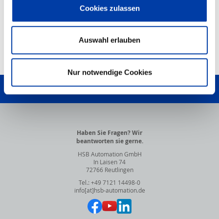
Cookies zulassen
PDF-Dokument
HSB-Produktkonfigurator
Auswahl erlauben
NACH OBEN
Nur notwendige Cookies
SCHREIBEN SIE UNS!
Haben Sie Fragen? Wir
beantworten sie gerne.
HSB Automation GmbH
In Laisen 74
72766 Reutlingen
Tel.: +49 7121 14498-0
info[at]hsb-automation.de