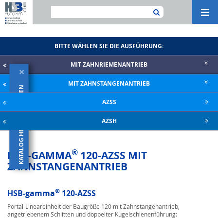
Navi
ein-
BITTE WÄHLEN SIE DIE AUSFÜHRUNG:
MIT ZAHNRIE­MENANTRIEB
×
MIT ZAHNSTANGENANTRIEB
KATALOG HERUNTERLADEN
AZSS
AZSH
®
HSB-GAMMA
120-AZSS MIT
ZAHNSTANGENANTRIEB
®
HSB-gamma
120-AZSS
Portal-Lineareinheit der Baugröße 120 mit Zahnstangenantrieb,
angetriebenem Schlitten und doppelter Kugelschienenführung: