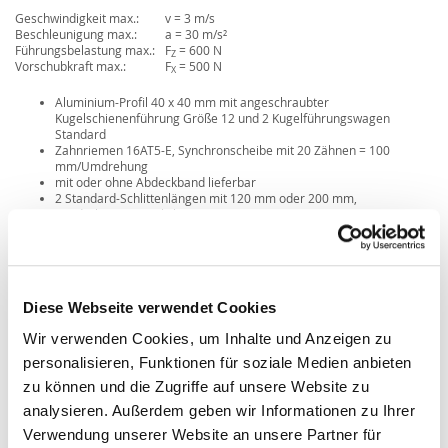
Geschwindigkeit max.:
v = 3 m/s
Beschleunigung max.:
a = 30 m/s²
Führungsbelastung max.:
F
= 600 N
Z
Vorschubkraft max.:
F
= 500 N
X
Aluminium-Profil 40 x 40 mm mit angeschraubter
Kugelschienenführung Größe 12 und 2 Kugelführungswagen
Standard
Zahnriemen 16AT5-E, Synchronscheibe mit 20 Zähnen = 100
mm/Umdrehung
mit oder ohne Abdeckband lieferbar
2 Standard-Schlittenlängen mit 120 mm oder 200 mm,
Sonderlängen möglich
Diese Webseite verwendet Cookies
Wir verwenden Cookies, um Inhalte und Anzeigen zu
personalisieren, Funktionen für soziale Medien anbieten
zu können und die Zugriffe auf unsere Website zu
analysieren. Außerdem geben wir Informationen zu Ihrer
Verwendung unserer Website an unsere Partner für