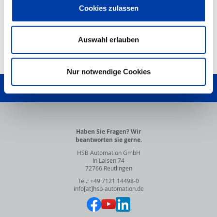
Cookies zulassen
PDF-Dokument
HSB-Produktkonfigurator
Auswahl erlauben
NACH OBEN
Nur notwendige Cookies
SCHREIBEN SIE UNS!
Haben Sie Fragen? Wir
beantworten sie gerne.
HSB Automation GmbH
In Laisen 74
72766 Reutlingen
Tel.: +49 7121 14498-0
info[at]hsb-automation.de