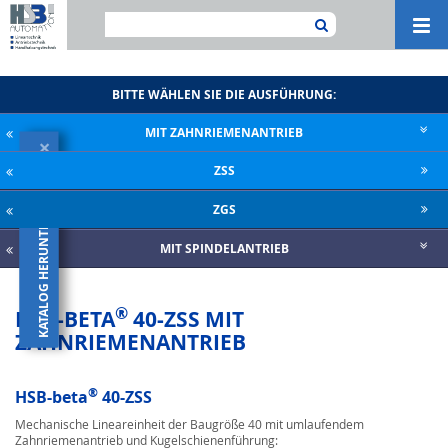
Navi
ein-
BITTE WÄHLEN SIE DIE AUSFÜHRUNG:
MIT ZAHNRIE­MENANTRIEB
×
ZSS
KATALOG HERUNTERLADEN
ZGS
MIT SPINDELANTRIEB
®
HSB-BETA
40-ZSS MIT
ZAHNRIEMENANTRIEB
®
HSB-beta
40-ZSS
Mechanische Lineareinheit der Baugröße 40 mit umlaufendem
Zahnriemenantrieb und Kugelschienenführung: