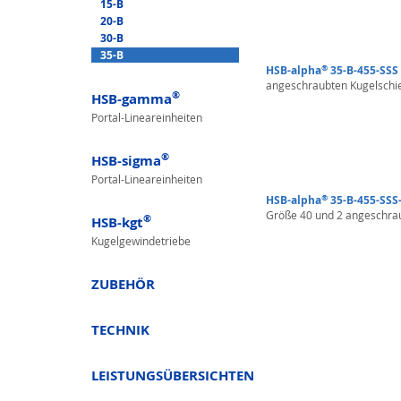
15-B
20-B
30-B
35-B
®
HSB-alpha
35-B-455-SSS
angeschraubten Kugelschi
®
HSB-gamma
Portal-Lineareinheiten
®
HSB-sigma
Portal-Lineareinheiten
®
HSB-alpha
35-B-455-SSS
Größe 40 und 2 angeschra
®
HSB-kgt
Kugelgewindetriebe
ZUBEHÖR
TECHNIK
LEISTUNGSÜBERSICHTEN