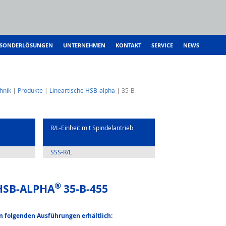
SONDERLÖSUNGEN
UNTERNEHMEN
KONTAKT
SERVICE
NEWS
hnik
Produkte
Lineartische HSB-alpha
35-B
R/L-Einheit mit Spindelantrieb
SSS-R/L
®
HSB-ALPHA
35-B-455
in folgenden Ausführungen erhältlich: