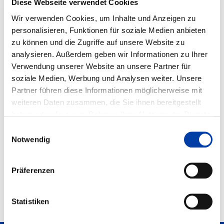
Diese Webseite verwendet Cookies
Wir verwenden Cookies, um Inhalte und Anzeigen zu
personalisieren, Funktionen für soziale Medien anbieten
zu können und die Zugriffe auf unsere Website zu
analysieren. Außerdem geben wir Informationen zu Ihrer
Verwendung unserer Website an unsere Partner für
®
HSB-alpha
20-B-225-SSS-R/L
Rechts-Links-Einheit der Baugröße 20 mit
soziale Medien, Werbung und Analysen weiter. Unsere
Spindelantrieb KGT Größe 25 und 2 angeschraubten
Partner führen diese Informationen möglicherweise mit
Kugelschienenführungen Größe 20
weiteren Daten zusammen, die Sie ihnen bereitgestellt
haben oder die sie im Rahmen Ihrer Nutzung der Dienste
gesammelt haben. Weitere Informationen erhalten Sie auf
Einwilligungsauswahl
unserer
DATENSCHUTZ
Seite, sowie in unserem
Notwendig
IMPRESSUM
.
Präferenzen
Statistiken
NACH OBEN