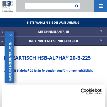
Navi
ein-
BITTE WÄHLEN SIE DIE AUSFÜHRUNG:
MIT SPINDELANTRIEB
×
R/L-EINHEIT MIT SPINDELANTRIEB
KATALOG HERUNTERLADEN
®
LINEARTISCH HSB-ALPHA
20-B-225
®
Unser HSB-alpha
20 ist in folgenden Ausführungen erhältlich:
®
HSB-alpha
20-B-225-SSS
Lineartisch der Baugröße 20 mit Spindelantrieb
KGT Größe 25 und 2 angeschraubten Kugelschienenführungen Größe 20