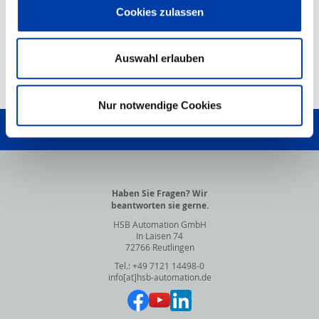
Cookies zulassen
PDF-Dokument
HSB-Produktkonfigurator
Auswahl erlauben
NACH OBEN
Nur notwendige Cookies
SCHREIBEN SIE UNS!
Haben Sie Fragen? Wir
beantworten sie gerne.
HSB Automation GmbH
In Laisen 74
72766 Reutlingen
Tel.: +49 7121 14498-0
info[at]hsb-automation.de