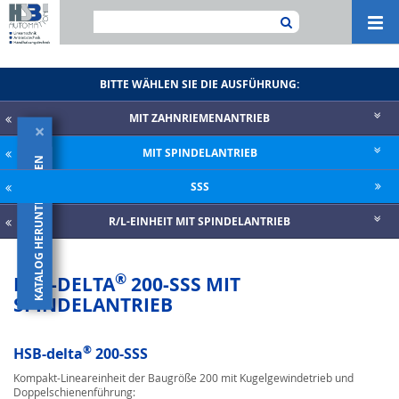
Navi
ein-
BITTE WÄHLEN SIE DIE AUSFÜHRUNG:
MIT ZAHNRIE­MENANTRIEB
×
MIT SPINDELANTRIEB
KATALOG HERUNTERLADEN
SSS
R/L-EINHEIT MIT SPINDELANTRIEB
®
HSB-DELTA
200-SSS MIT
SPINDELANTRIEB
®
HSB-delta
200-SSS
Kompakt-Lineareinheit der Baugröße 200 mit Kugelgewindetrieb und
Doppelschienenführung: