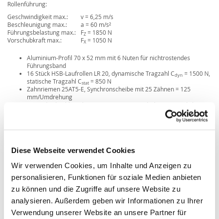
Rollenführung:
Geschwindigkeit max.:
v = 6,25 m/s
Beschleunigung max.:
a = 60 m/s²
Führungsbelastung max.:
F
= 1850 N
Z
Vorschubkraft max.:
F
= 1050 N
X
Aluminium-Profil 70 x 52 mm mit 6 Nuten für nichtrostendes
Führungsband
16 Stück HSB-Laufrollen LR 20, dynamische Tragzahl C
= 1500 N,
dyn
statische Tragzahl C
= 850 N
stat
Zahnriemen 25AT5-E, Synchronscheibe mit 25 Zähnen = 125
mm/Umdrehung
1 Standard-Schlittenlänge mit 125 mm, Sonderlängen möglich
Diese Webseite verwendet Cookies
Wir verwenden Cookies, um Inhalte und Anzeigen zu
personalisieren, Funktionen für soziale Medien anbieten
zu können und die Zugriffe auf unsere Website zu
analysieren. Außerdem geben wir Informationen zu Ihrer
Verwendung unserer Website an unsere Partner für