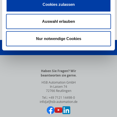
Cookies zulassen
PDF-Dokument
HSB-Produktkonfigurator
Auswahl erlauben
NACH OBEN
Nur notwendige Cookies
SCHREIBEN SIE UNS!
Haben Sie Fragen? Wir
beantworten sie gerne.
HSB Automation GmbH
In Laisen 74
72766 Reutlingen
Tel.: +49 7121 14498-0
info[at]hsb-automation.de