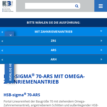
Navi
ein-
BITTE WÄHLEN SIE DIE AUSFÜHRUNG:
MIT ZAHNRIE­MENANTRIEB
×
ZRS
KATALOG HERUNTERLADEN
ARS
ARH
®
HSB-SIGMA
70-ARS MIT OMEGA-
ZAHNRIEMENANTRIEB
®
HSB-sigma
70-ARS
Portal-Lineareinheit der Baugröße 70 mit stehendem Omega-
Zahnriemenantrieb, angetriebenem Schlitten und außenliegender HSB-