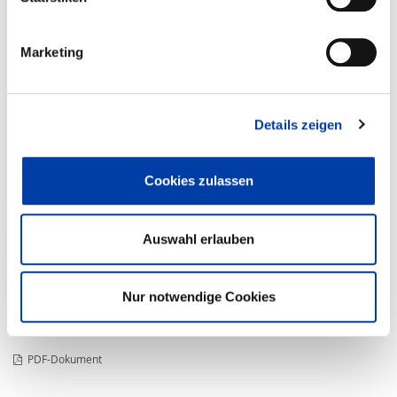
®
Informationsmaterial
HSB-sigma
120-70-ZRK
Marketing
KATALOGBLATT SIGMA 120-70-
KATALOGBLATT SIGMA ZRK -
ZRK
BEWEGUNG
Details zeigen
DOWNLOAD
DOWNLOAD
Cookies zulassen
BESTELLBEZ.
ZAHNRIEMENANTRIEB ZRK
Auswahl erlauben
Nur notwendige Cookies
DOWNLOAD
PDF-Dokument