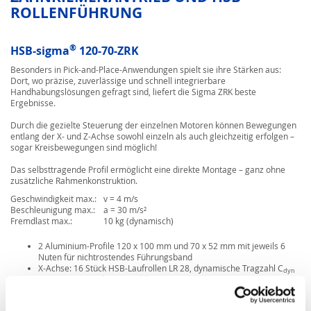
OLLENFÜHRUNG
®
HSB-sigma
120-70-ZRK
Besonders in Pick-and-Place-Anwendungen spielt sie ihre Stärken aus:
Dort, wo präzise, zuverlässige und schnell integrierbare
Handhabungslösungen gefragt sind, liefert die Sigma ZRK beste
Ergebnisse.
Durch die gezielte Steuerung der einzelnen Motoren können Bewegungen
entlang der X- und Z-Achse sowohl einzeln als auch gleichzeitig erfolgen –
sogar Kreisbewegungen sind
möglich!
Das selbsttragende Profil ermöglicht eine direkte Montage – ganz ohne
zusätzliche Rahmenkonstruktion.
Geschwindigkeit max.:
v = 4 m/s
Beschleunigung max.:
a = 30 m/s²
Fremdlast max.:
10 kg (dynamisch)
2 Aluminium-Profile 120 x 100 mm und 70 x 52 mm mit jeweils 6
Nuten für nichtrostendes Führungsband
X-Achse: 16 Stück HSB-Laufrollen LR 28, dynamische Tragzahl C
dyn
= 3200 N, statische Tragzahl C
= 1850 N
stat
Z-Achse: 16 Stück HSB-Laufrollen LR 20, dynamische Tragzahl C
dyn
= 1500 N, statische Tragzahl C
= 850 N
stat