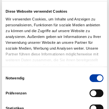
Zahnriemen 32 AT5-E, Synchronscheibe mit 40 Zähnen = 200
mm/Umdrehung
Befestigungsfläche für Applikation 136 x 80 mm
Diese Webseite verwendet Cookies
Wir verwenden Cookies, um Inhalte und Anzeigen zu
personalisieren, Funktionen für soziale Medien anbieten
zu können und die Zugriffe auf unsere Website zu
analysieren. Außerdem geben wir Informationen zu Ihrer
Verwendung unserer Website an unsere Partner für
soziale Medien, Werbung und Analysen weiter. Unsere
Partner führen diese Informationen möglicherweise mit
weiteren Daten zusammen, die Sie ihnen bereitgestellt
haben oder die sie im Rahmen Ihrer Nutzung der Dienste
gesammelt haben. Weitere Informationen erhalten Sie auf
Einwilligungsauswahl
unserer
DATENSCHUTZ
Seite, sowie in unserem
Notwendig
IMPRESSUM
.
Der Inhalt ist leider nicht verfügbar
Präferenzen
Um dieses Video sehen zu können, erlauben Sie bitte die Marketing-
Cookies.
zu den Cookie-Einstellungen
Statistiken