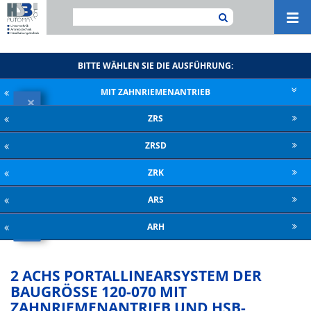
Navi
ein-
BITTE WÄHLEN SIE DIE AUSFÜHRUNG:
MIT ZAHNRIE­MENANTRIEB
×
ZRS
KATALOG HERUNTERLADEN
ZRSD
ZRK
ARS
ARH
2 ACHS PORTALLINEARSYSTEM DER
BAUGRÖSSE 120-070 MIT Z
AHNRIEMENANTRIEB UND HSB-R