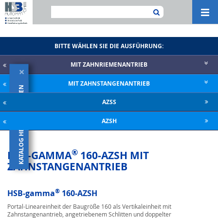
Navi
ein-
BITTE WÄHLEN SIE DIE AUSFÜHRUNG:
MIT ZAHNRIE­MENANTRIEB
×
MIT ZAHNSTANGENANTRIEB
KATALOG HERUNTERLADEN
AZSS
AZSH
®
HSB-GAMMA
160-AZSH MIT
ZAHNSTANGENANTRIEB
®
HSB-gamma
160-AZSH
Portal-Lineareinheit der Baugröße 160 als Vertikaleinheit mit
Zahnstangenantrieb, angetriebenem Schlitten und doppelter