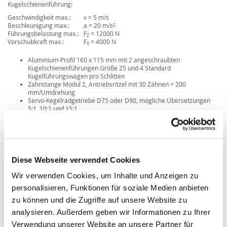
Kugelschienenführung:
Geschwindigkeit max.:
v = 5 m/s
Beschleunigung max.:
a = 20 m/s²
Führungsbelastung max.:
F
= 12000 N
Z
Vorschubkraft max.:
F
= 4000 N
X
Aluminium-Profil 160 x 115 mm mit 2 angeschraubten
Kugelschienenführungen Größe 25 und 4 Standard
Kugelführungswagen pro Schlitten
Zahnstange Modul 2, Antriebsritzel mit 30 Zähnen = 200
mm/Umdrehung
Servo-Kegelradgetriebe D75 oder D90, mögliche Übersetzungen
5:1, 10:1 und 15:1
1 Standard-Schlittenlänge mit 500 mm, Sonderlängen möglich
Diese Webseite verwendet Cookies
Wir verwenden Cookies, um Inhalte und Anzeigen zu
personalisieren, Funktionen für soziale Medien anbieten
zu können und die Zugriffe auf unsere Website zu
analysieren. Außerdem geben wir Informationen zu Ihrer
Verwendung unserer Website an unsere Partner für