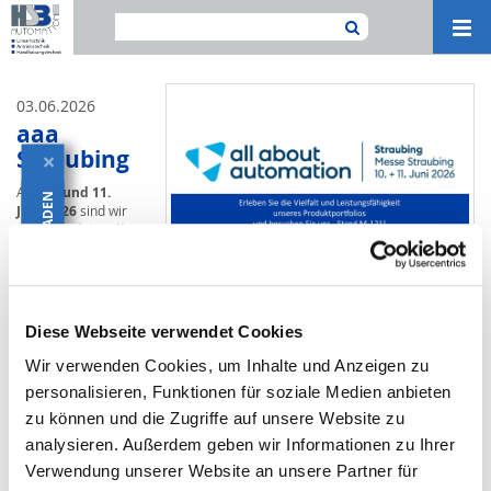
Navi
ein-
03.06.2026
aaa
Straubing
×
Am
10. und 11.
KATALOG HERUNTERLADEN
Juni 2026
sind wir
wieder auf der
all
about automation
in Straubing (
Stand
M-121
) und freuen
uns darauf, Ihnen
unser
Diese Webseite verwendet Cookies
Produktportfolio persönlich vorzustellen und gemeinsam einen Blick auf
die vielfältigen Einsatzmöglichkeiten zu werfen.
Wir verwenden Cookies, um Inhalte und Anzeigen zu
®
Wieder mit dabei: unsere
HSB-sigma
ZRX
– die
Outdoor-Einheit
für
personalisieren, Funktionen für soziale Medien anbieten
anspruchsvolle Bedingungen. Ob Sonneneinstrahlung, Regen oder
zu können und die Zugriffe auf unsere Website zu
salzhaltige Umgebung, die ZRX zeigt ihre Stärken genau dort, wo es zählt.
analysieren. Außerdem geben wir Informationen zu Ihrer
Sichern Sie sich jetzt Ihr kostenloses Messeticket.
Verwendung unserer Website an unsere Partner für
Bis bald in Straubing!