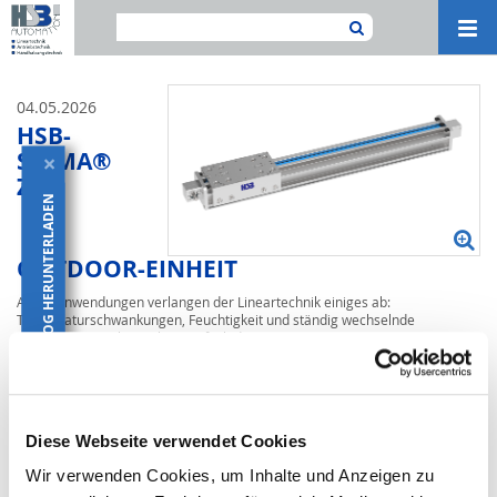
Navi
ein-
04.05.2026
HSB-
SIGMA®
×
ZRX
KATALOG HERUNTERLADEN
OUTDOOR-EINHEIT
Außenanwendungen verlangen der Lineartechnik einiges ab:
Temperaturschwankungen, Feuchtigkeit und ständig wechselnde
Bedingungen gehören hier einfach dazu.
Genau dafür haben wir die HSB-sigma® ZRX „Outdoor Einheit“ entwickelt.
Mit Zahnriemenantrieb und Rollenführung verbindet sie Dynamik mit
präziser Positionierung und bleibt auch bei wechselnden Bedingungen im
Betrieb.
Diese Webseite verwendet Cookies
Ein paar technische Eckdaten:
Wir verwenden Cookies, um Inhalte und Anzeigen zu
bis 3,00 m/s Geschwindigkeit