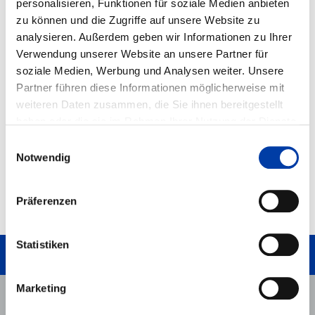
personalisieren, Funktionen für soziale Medien anbieten
bis 10 m/s² Beschleunigung
± 0,08 mm Wiederholgenauigkeit
zu können und die Zugriffe auf unsere Website zu
Längen bis 6000 mm
analysieren. Außerdem geben wir Informationen zu Ihrer
einsetzbar von -5 bis 80 °C
Verwendung unserer Website an unsere Partner für
Die Leistungsfähigkeit der HSB-sigma® ZRX wurde in einem unabhängigen
soziale Medien, Werbung und Analysen weiter. Unsere
Prüflabor unter realitäts- und industrienahen Bedingungen validiert. Trotz
extremer
Partner führen diese Informationen möglicherweise mit
Belastungsszenarien blieb die Einheit während sämtlicher Prüfzyklen
weiteren Daten zusammen, die Sie ihnen bereitgestellt
funktionsfähig.
haben oder die sie im Rahmen Ihrer Nutzung der Dienste
Weitere Details zu Prüfabläufen und Ergebnissen
finden Sie hier.
gesammelt haben. Weitere Informationen erhalten Sie auf
Einwilligungsauswahl
« Zurück
unserer
DATENSCHUTZ
Seite, sowie in unserem
Notwendig
IMPRESSUM
.
Präferenzen
NACH OBEN
Statistiken
SCHREIBEN SIE UNS!
Marketing