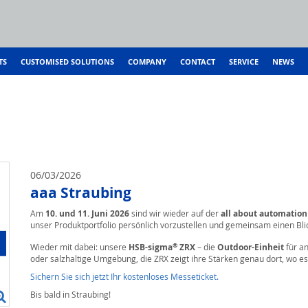
TS
CUSTOMISED SOLUTIONS
COMPANY
CONTACT
SERVICE
NEWS
06/03/2026
aaa Straubing
Am
10. und 11. Juni 2026
sind wir wieder auf der
all about automation
unser Produktportfolio persönlich vorzustellen und gemeinsam einen Blick
®
Wieder mit dabei: unsere
HSB-sigma
ZRX
– die
Outdoor-Einheit
für a
oder salzhaltige Umgebung, die ZRX zeigt ihre Stärken genau dort, wo es 
Sichern Sie sich jetzt Ihr kostenloses Messeticket.
Bis bald in Straubing!