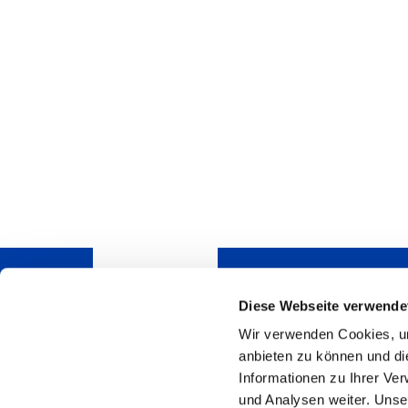
Diese Webseite verwende
Wir verwenden Cookies, um
Do you have questions
anbieten zu können und di
pleased to answer.
Informationen zu Ihrer Ve
HSB Automation GmbH
und Analysen weiter. Unse
In Laisen 74