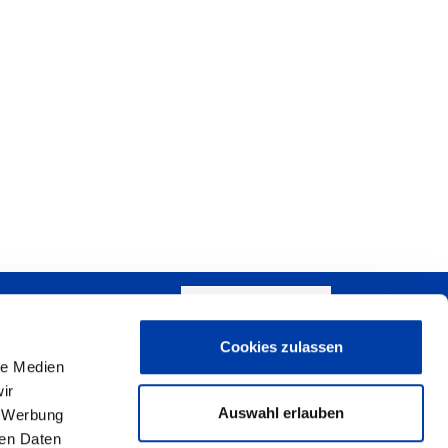
WRITE US!
Cookies zulassen
+
le Medien
ir
−
Auswahl erlauben
, Werbung
ren Daten